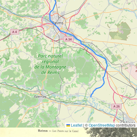
Leaflet
|
©
OpenStreetMap
contributors