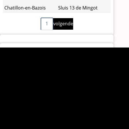
Sluis 13 de Mingot
Chatillon-en-Bazois
Volgende
Paginering
1
volgende
pagina