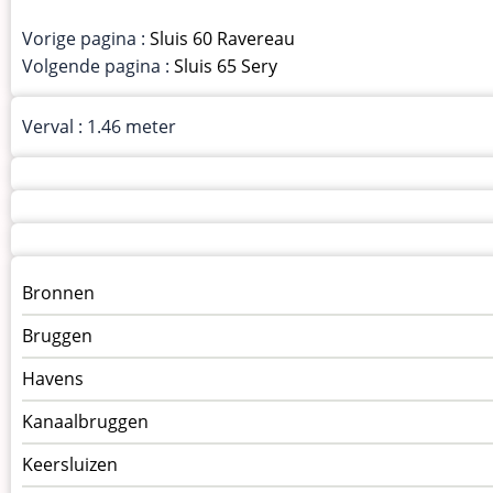
Vorige pagina :
Sluis 60 Ravereau
Volgende pagina :
Sluis 65 Sery
Verval : 1.46 meter
Menu
Bronnen
kunstwerken
Bruggen
op
kunstwerkpagina
Havens
Kanaalbruggen
Keersluizen