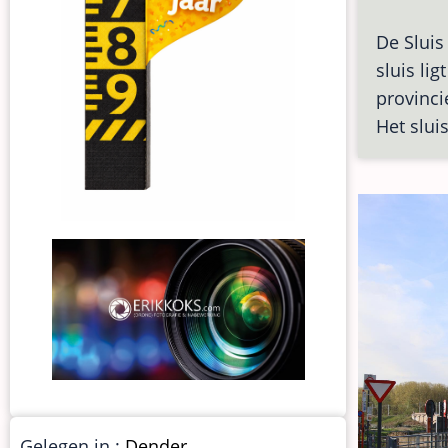
De Sluis
sluis lig
provinci
Het slui
Gelegen in :
Dender