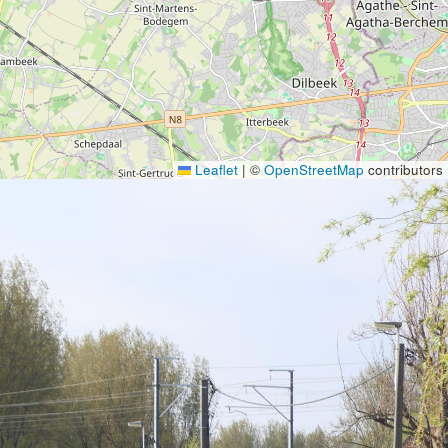
Leaflet
|
©
OpenStreetMap
contributors