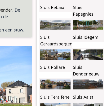
Sluis Rebaix
Sluis
ender
. De
Papegnies
in de
en een stuw.
Sluis
Sluis Idegem
Geraardsbergen
Sluis Pollare
Sluis
Denderleeuw
Sluis Teralfene
Sluis Aalst