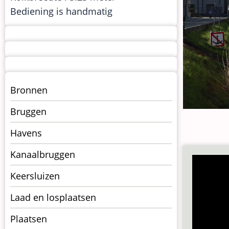
Bediening is handmatig
Menu
Bronnen
kunstwerken
Bruggen
op
kunstwerkpagina
Havens
Kanaalbruggen
Keersluizen
Laad en losplaatsen
Plaatsen