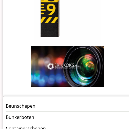
Menu
Beunschepen
Schepen
Bunkerboten
Containerschepen