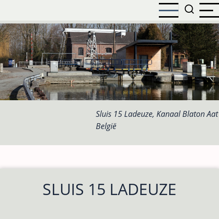
Overslaan
en
naar
de
inhoud
gaan
Sluis 15 Ladeuze, Kanaal Blaton Aat
België
SLUIS 15 LADEUZE