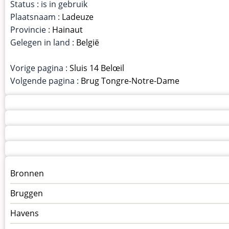
Status : is in gebruik
Plaatsnaam :
Ladeuze
Provincie :
Hainaut
Gelegen in land :
België
Vorige pagina :
Sluis 14 Belœil
Volgende pagina :
Brug Tongre-Notre-Dame
Menu
Bronnen
kunstwerken
Bruggen
op
kunstwerkpagina
Havens