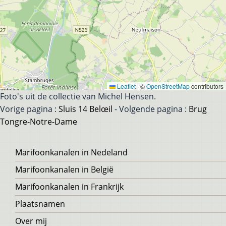
Leaflet
|
©
OpenStreetMap
contributors
Foto's uit de collectie van Michel Hensen.
Vorige pagina :
Sluis 14 Belœil
- Volgende pagina :
Brug
Tongre-Notre-Dame
Voet
Marifoonkanalen in Nedeland
Marifoonkanalen in België
Marifoonkanalen in Frankrijk
Plaatsnamen
Over mij