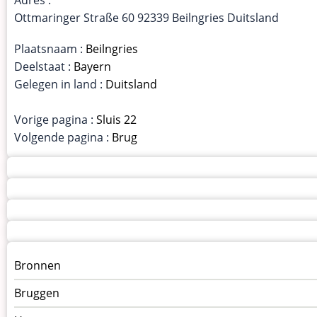
Ottmaringer Straße 60 92339 Beilngries Duitsland
Plaatsnaam :
Beilngries
Deelstaat :
Bayern
Gelegen in land :
Duitsland
Vorige pagina :
Sluis 22
Volgende pagina :
Brug
Menu
Bronnen
kunstwerken
Bruggen
op
kunstwerkpagina