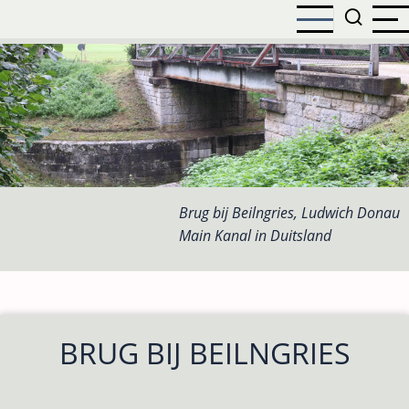
Overslaan
en
naar
de
inhoud
gaan
Brug bij Beilngries, Ludwich Donau
Main Kanal in Duitsland
BRUG BIJ BEILNGRIES