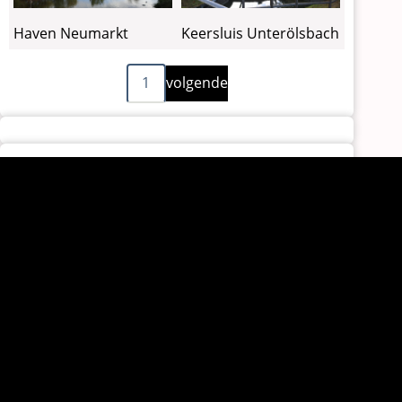
Haven Neumarkt
Keersluis Unterölsbach
Volgende
Paginering
1
volgende
pagina