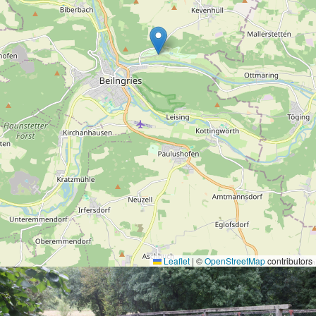
Leaflet
|
©
OpenStreetMap
contributors