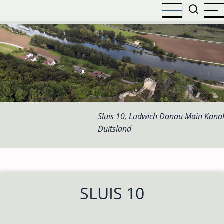
Overslaan
en
naar
de
inhoud
gaan
Sluis 10, Ludwich Donau Main Kanal
Duitsland
SLUIS 10