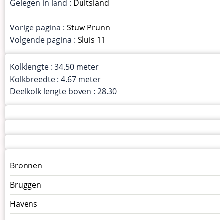
Gelegen in land :
Duitsland
Vorige pagina :
Stuw Prunn
Volgende pagina :
Sluis 11
Kolklengte : 34.50 meter
Kolkbreedte : 4.67 meter
Deelkolk lengte boven : 28.30
Menu
Bronnen
kunstwerken
Bruggen
op
kunstwerkpagina
Havens