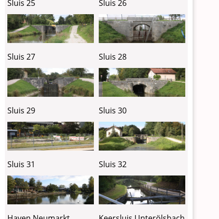
Sluis 25
Sluis 26
Sluis 27
Sluis 28
Sluis 29
Sluis 30
Sluis 31
Sluis 32
Haven Neumarkt
Keersluis Unterölsbach