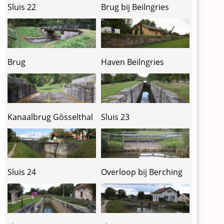
Sluis 22
Brug bij Beilngries
Brug
Haven Beilngries
Kanaalbrug Gösselthal
Sluis 23
Sluis 24
Overloop bij Berching