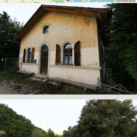
Leaflet
|
©
OpenStreetMap
contributors