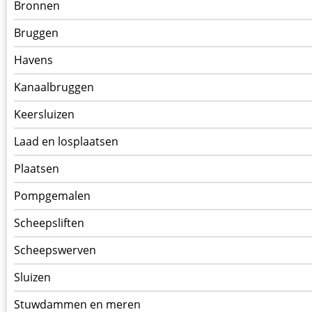
Menu
Bronnen
kunstwerken
Bruggen
op
kunstwerkpagina
Havens
Kanaalbruggen
Keersluizen
Laad en losplaatsen
Plaatsen
Pompgemalen
Scheepsliften
Scheepswerven
Sluizen
Stuwdammen en meren