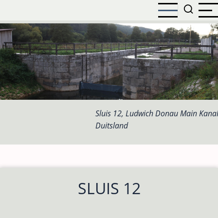
Overslaan
en
naar
de
inhoud
gaan
Sluis 12, Ludwich Donau Main Kanal
Duitsland
SLUIS 12