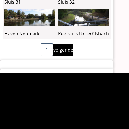
Sluis 31
Sluis 32
Haven Neumarkt
Keersluis Unterölsbach
Volgende
Paginering
1
volgende
pagina