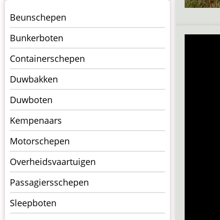
Menu
Beunschepen
Schepen
Bunkerboten
Containerschepen
Duwbakken
Duwboten
Kempenaars
Motorschepen
Overheidsvaartuigen
Passagiersschepen
Sleepboten