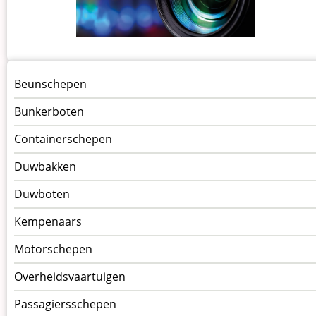
Menu
Beunschepen
Schepen
Bunkerboten
Containerschepen
Duwbakken
Duwboten
Kempenaars
Motorschepen
Overheidsvaartuigen
Passagiersschepen