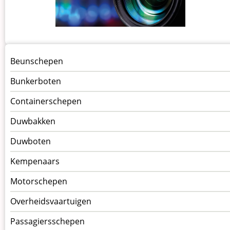
Menu
Beunschepen
Schepen
Bunkerboten
Containerschepen
Duwbakken
Duwboten
Kempenaars
Motorschepen
Overheidsvaartuigen
Passagiersschepen