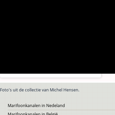
Foto's uit de collectie van Michel Hensen.
Voet
Marifoonkanalen in Nedeland
Marifoonkanalen in België