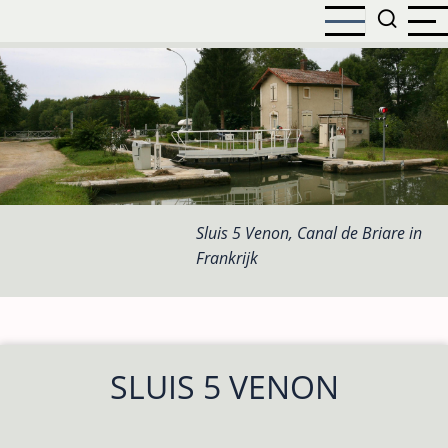
Overslaan
en
naar
de
inhoud
gaan
Sluis 5 Venon, Canal de Briare in
Frankrijk
SLUIS 5 VENON