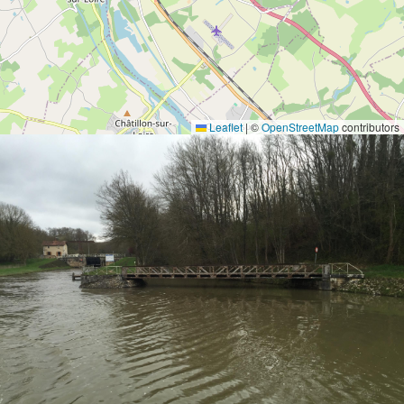
Leaflet
|
©
OpenStreetMap
contributors