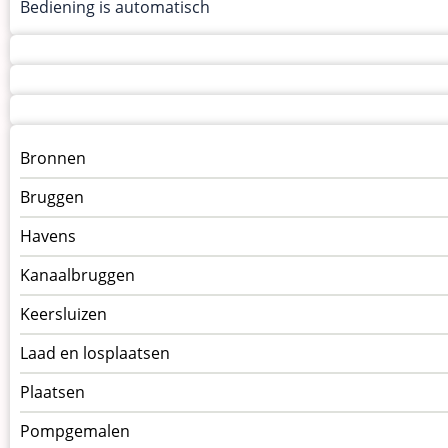
Bediening is automatisch
Menu
Bronnen
kunstwerken
Bruggen
op
kunstwerkpagina
Havens
Kanaalbruggen
Keersluizen
Laad en losplaatsen
Plaatsen
Pompgemalen