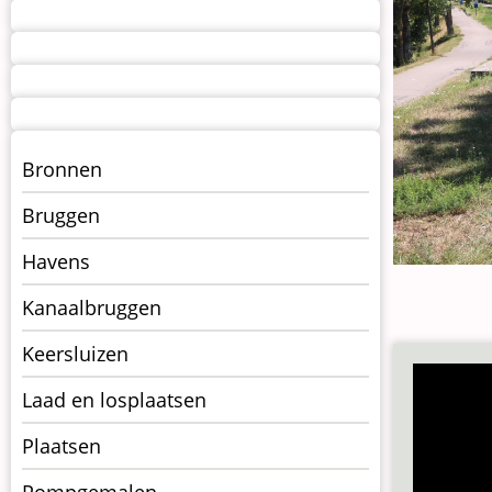
Menu
Bronnen
kunstwerken
Bruggen
op
kunstwerkpagina
Havens
Kanaalbruggen
Keersluizen
Laad en losplaatsen
Plaatsen