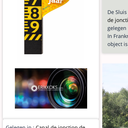
De Sluis
de jonct
gelegen 
In Frankr
object i
Gelegen in :
Canal de jonction de