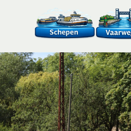
Overslaan
en
naar
de
inhoud
gaan