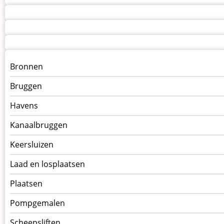
Menu
Bronnen
kunstwerken
Bruggen
op
kunstwerkpagina
Havens
Kanaalbruggen
Keersluizen
Laad en losplaatsen
Plaatsen
Pompgemalen
Scheepsliften