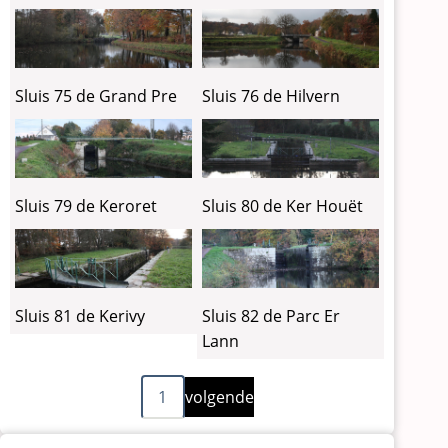
Sluis 75 de Grand Pre
Sluis 76 de Hilvern
Sluis 79 de Keroret
Sluis 80 de Ker Houët
Sluis 81 de Kerivy
Sluis 82 de Parc Er
Lann
Volgende
Paginering
1
volgende
pagina