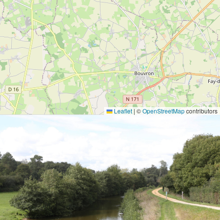
Leaflet
|
©
OpenStreetMap
contributors