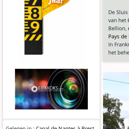
De Sluis
van het
Bellion,
Pays de 
In Frankr
het behe
Gelegen in :
Canal de Nantes à Brest