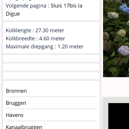
Volgende pagina :
Sluis 17bis la
Digue
Kolklengte : 27.30 meter
Kolkbreedte : 4.60 meter
Maximale diepgang : 1.20 meter
Menu
Bronnen
kunstwerken
Bruggen
op
kunstwerkpagina
Havens
Kanaalbruggen