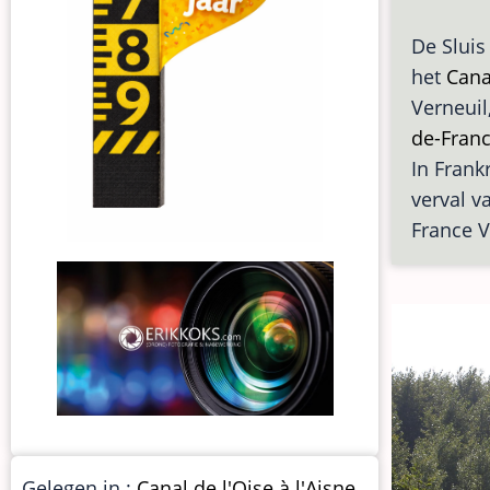
De Sluis
het
Canal
Verneuil
de-Fran
In Frankr
verval v
France 
Gelegen in :
Canal de l'Oise à l'Aisne