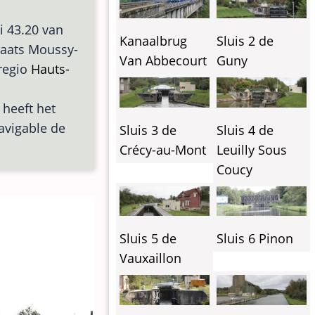
i 43.20 van
Kanaalbrug
Sluis 2 de
plaats Moussy-
Van Abbecourt
Guny
 regio
Hauts-
 heeft het
Navigable de
Sluis 3 de
Sluis 4 de
Crécy-au-Mont
Leuilly Sous
Coucy
Sluis 5 de
Sluis 6 Pinon
Vauxaillon