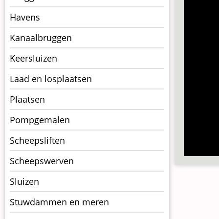
op
kunstwerkpagina
Havens
Kanaalbruggen
Keersluizen
Laad en losplaatsen
Plaatsen
Pompgemalen
Scheepsliften
Scheepswerven
Sluizen
Stuwdammen en meren