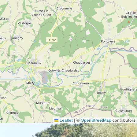
Leaflet
|
©
OpenStreetMap
contributors