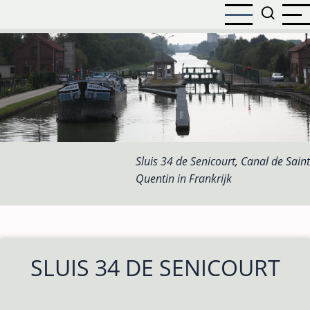
Overslaan
en
naar
de
inhoud
gaan
Sluis 34 de Senicourt, Canal de Saint
Quentin in Frankrijk
SLUIS 34 DE SENICOURT