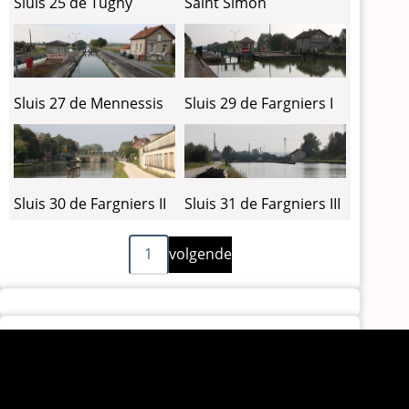
Sluis 25 de Tugny
Saint Simon
Sluis 27 de Mennessis
Sluis 29 de Fargniers I
Sluis 30 de Fargniers II
Sluis 31 de Fargniers III
Volgende
Paginering
1
volgende
pagina