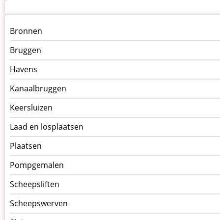
Menu
Bronnen
kunstwerken
Bruggen
op
kunstwerkpagina
Havens
Kanaalbruggen
Keersluizen
Laad en losplaatsen
Plaatsen
Pompgemalen
Scheepsliften
Scheepswerven