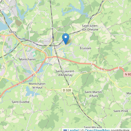
Leaflet
|
©
OpenStreetMap
contributors