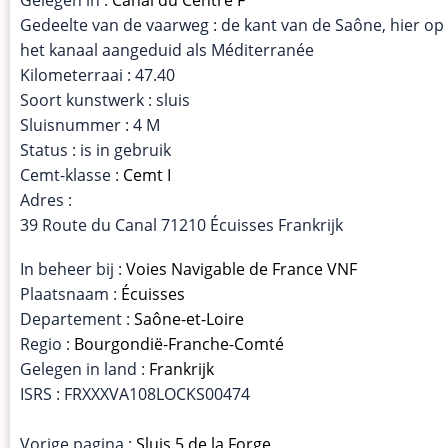
Gedeelte van de vaarweg : de kant van de Saône, hier op
het kanaal aangeduid als Méditerranée
Kilometerraai : 47.40
Soort kunstwerk : sluis
Sluisnummer : 4 M
Status : is in gebruik
Cemt-klasse :
Cemt I
Adres :
39 Route du Canal 71210 Écuisses Frankrijk
In beheer bij :
Voies Navigable de France VNF
Plaatsnaam :
Écuisses
Departement :
Saône-et-Loire
Regio :
Bourgondië-Franche-Comté
Gelegen in land :
Frankrijk
ISRS : FRXXXVA108LOCKS00474
Vorige pagina :
Sluis 5 de la Forge