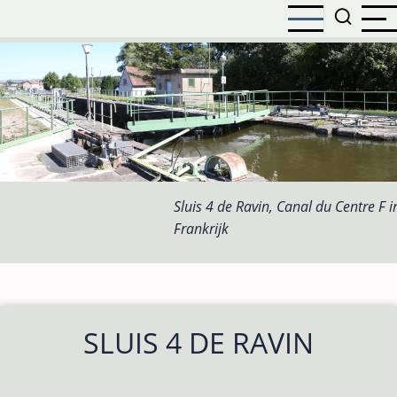
Overslaan
en
naar
de
inhoud
gaan
Sluis 4 de Ravin, Canal du Centre F i
Frankrijk
SLUIS 4 DE RAVIN