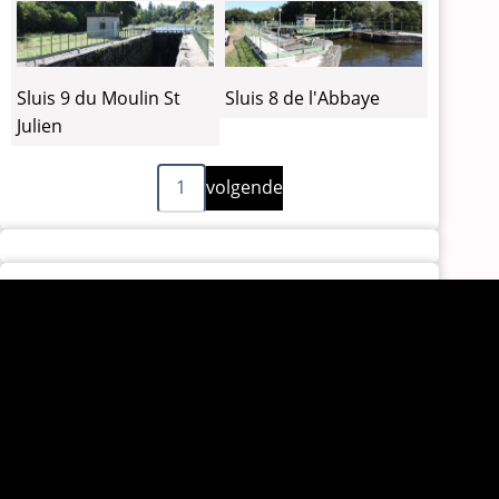
Sluis 9 du Moulin St
Sluis 8 de l'Abbaye
Julien
Volgende
Paginering
1
volgende
pagina