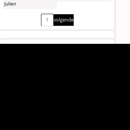
Julien
Volgende
Paginering
1
volgende
pagina