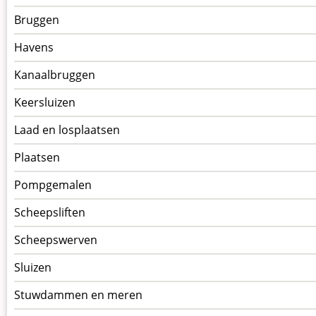
kunstwerken
Bruggen
op
kunstwerkpagina
Havens
Kanaalbruggen
Keersluizen
Laad en losplaatsen
Plaatsen
Pompgemalen
Scheepsliften
Scheepswerven
Sluizen
Stuwdammen en meren