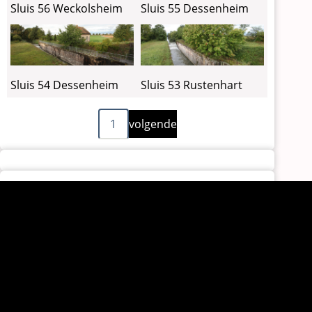
Sluis 56 Weckolsheim
Sluis 55 Dessenheim
Sluis 54 Dessenheim
Sluis 53 Rustenhart
Volgende
Paginering
1
volgende
pagina