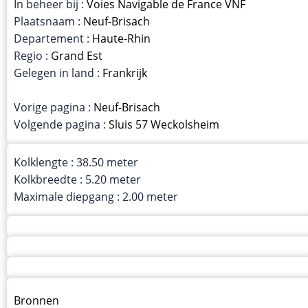
In beheer bij :
Voies Navigable de France VNF
Plaatsnaam :
Neuf-Brisach
Departement :
Haute-Rhin
Regio :
Grand Est
Gelegen in land :
Frankrijk
Vorige pagina :
Neuf-Brisach
Volgende pagina :
Sluis 57 Weckolsheim
Kolklengte : 38.50 meter
Kolkbreedte : 5.20 meter
Maximale diepgang : 2.00 meter
Menu
Bronnen