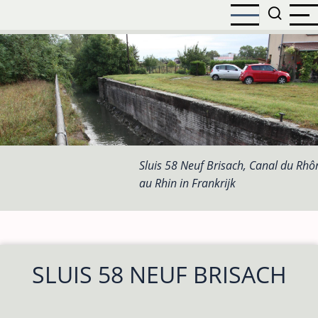
Overslaan
en
naar
de
inhoud
gaan
Sluis 58 Neuf Brisach, Canal du Rhô
au Rhin in Frankrijk
SLUIS 58 NEUF BRISACH