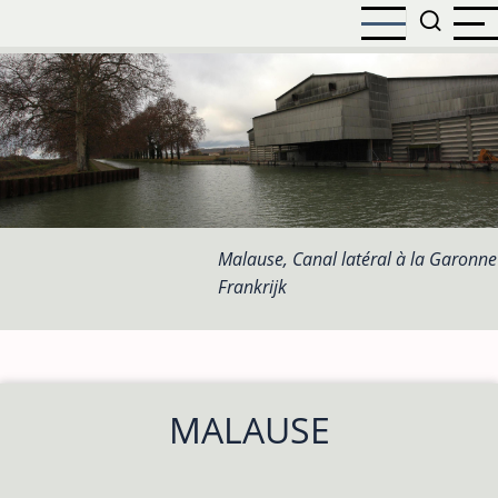
Overslaan
en
naar
de
inhoud
gaan
Malause, Canal latéral à la Garonne
Frankrijk
MALAUSE