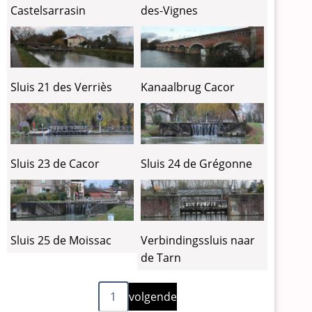
Castelsarrasin
des-Vignes
Sluis 21 des Verriès
Kanaalbrug Cacor
Sluis 23 de Cacor
Sluis 24 de Grégonne
Sluis 25 de Moissac
Verbindingssluis naar
de Tarn
Volgende
Paginering
1
volgende
pagina