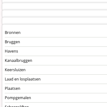
Menu
Bronnen
kunstwerken
Bruggen
op
kunstwerkpagina
Havens
Kanaalbruggen
Keersluizen
Laad en losplaatsen
Plaatsen
Pompgemalen