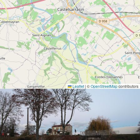
Leaflet
|
©
OpenStreetMap
contributors