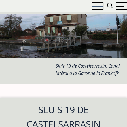
Overslaan
en
naar
de
inhoud
gaan
Sluis 19 de Castelsarrasin, Canal
latéral à la Garonne in Frankrijk
SLUIS 19 DE
CASTELSARRASIN