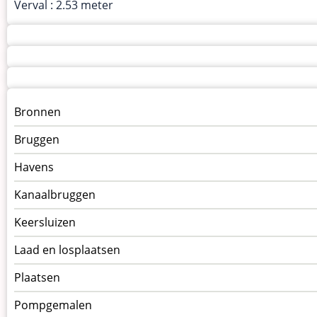
Verval : 2.53 meter
Menu
Bronnen
kunstwerken
Bruggen
op
kunstwerkpagina
Havens
Kanaalbruggen
Keersluizen
Laad en losplaatsen
Plaatsen
Pompgemalen