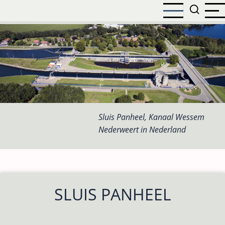
Overslaan
en
naar
de
inhoud
gaan
Sluis Panheel, Kanaal Wessem
Nederweert in Nederland
SLUIS PANHEEL