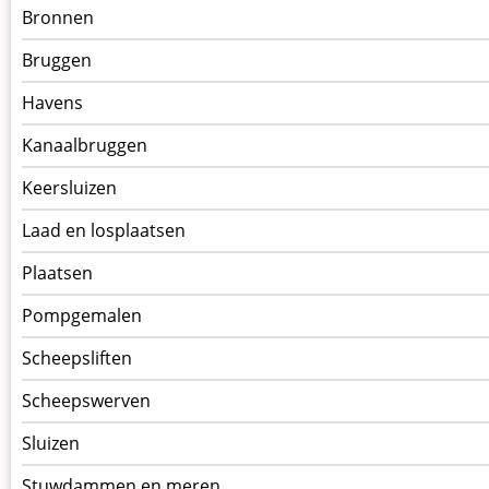
Menu
Bronnen
kunstwerken
Bruggen
op
kunstwerkpagina
Havens
Kanaalbruggen
Keersluizen
Laad en losplaatsen
Plaatsen
Pompgemalen
Scheepsliften
Scheepswerven
Sluizen
Stuwdammen en meren