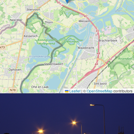
Leaflet
|
©
OpenStreetMap
contributors