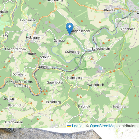
Leaflet
|
©
OpenStreetMap
contributors