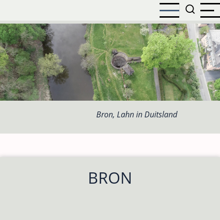
Overslaan
en
naar
de
inhoud
gaan
Bron, Lahn in Duitsland
BRON