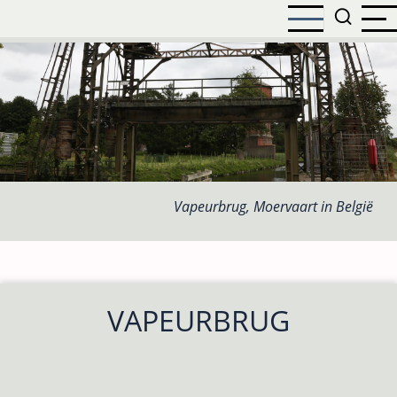
Overslaan
en
naar
de
inhoud
gaan
Vapeurbrug, Moervaart in België
VAPEURBRUG