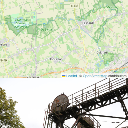
Leaflet
|
©
OpenStreetMap
contributors