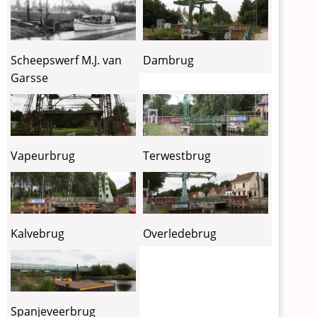
Scheepswerf M.J. van
Dambrug
Garsse
Vapeurbrug
Terwestbrug
Kalvebrug
Overledebrug
Spanjeveerbrug