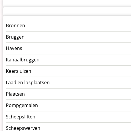
Menu
Bronnen
kunstwerken
Bruggen
op
kunstwerkpagina
Havens
Kanaalbruggen
Keersluizen
Laad en losplaatsen
Plaatsen
Pompgemalen
Scheepsliften
Scheepswerven