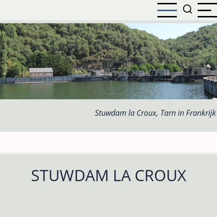
Overslaan
en
naar
de
inhoud
gaan
Stuwdam la Croux, Tarn in Frankrijk
STUWDAM LA CROUX