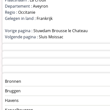
Departement :
Aveyron
Regio :
Occitanie
Gelegen in land :
Frankrijk
Vorige pagina :
Stuwdam Brousse le Chateau
Volgende pagina :
Sluis Moissac
Menu
Bronnen
kunstwerken
Bruggen
op
kunstwerkpagina
Havens
Kanaalbruggen