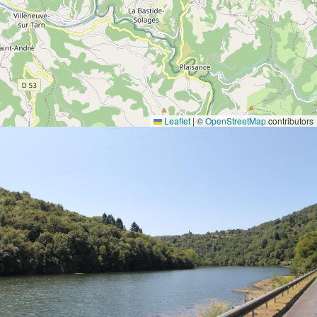
Leaflet
|
©
OpenStreetMap
contributors