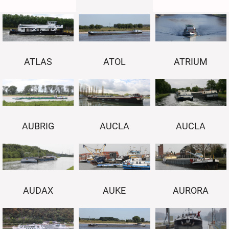
ATLAS
ATOL
ATRIUM
AUBRIG
AUCLA
AUCLA
AUKE
AURORA
AUDAX