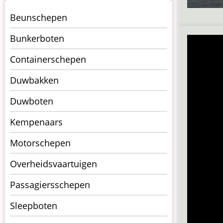
Menu
Beunschepen
Schepen
Bunkerboten
Containerschepen
Duwbakken
Duwboten
Kempenaars
Motorschepen
Overheidsvaartuigen
Passagiersschepen
Sleepboten