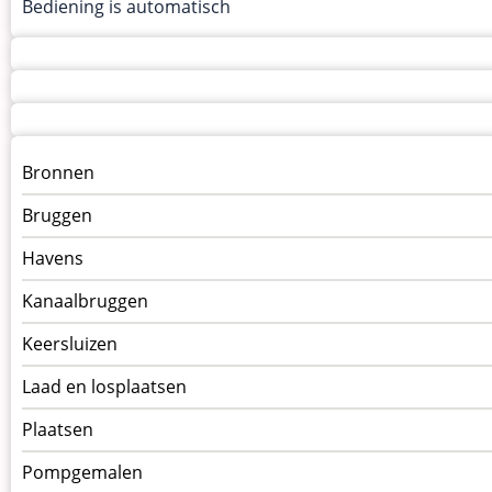
Bediening is automatisch
Menu
Bronnen
kunstwerken
Bruggen
op
kunstwerkpagina
Havens
Kanaalbruggen
Keersluizen
Laad en losplaatsen
Plaatsen
Pompgemalen