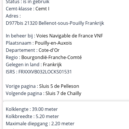
Status : is in gebruik
Cemt-klasse :
Cemt I
Adres :
D977bis 21320 Bellenot-sous-Pouilly Frankrijk
In beheer bij :
Voies Navigable de France VNF
Plaatsnaam :
Pouilly-en-Auxois
Departement :
Cote-d'Or
Regio :
Bourgondië-Franche-Comté
Gelegen in land :
Frankrijk
ISRS : FRXXXVB032LOCKS01531
Vorige pagina :
Sluis 5 de Pelleson
Volgende pagina :
Sluis 7 de Chailly
Kolklengte : 39.00 meter
Kolkbreedte : 5.20 meter
Maximale diepgang : 2.20 meter