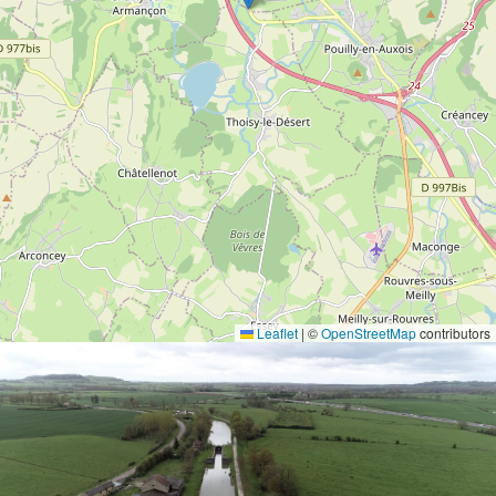
Leaflet
|
©
OpenStreetMap
contributors