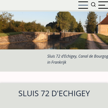
Overslaan
en
naar
de
inhoud
gaan
Sluis 72 d'Echigey, Canal de Bourgo
in Frankrijk
SLUIS 72 D'ECHIGEY