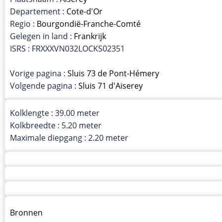
Departement :
Cote-d'Or
Regio :
Bourgondië-Franche-Comté
Gelegen in land :
Frankrijk
ISRS : FRXXXVN032LOCKS02351
Vorige pagina :
Sluis 73 de Pont-Hémery
Volgende pagina :
Sluis 71 d'Aiserey
Kolklengte : 39.00 meter
Kolkbreedte : 5.20 meter
Maximale diepgang : 2.20 meter
Menu
Bronnen
kunstwerken