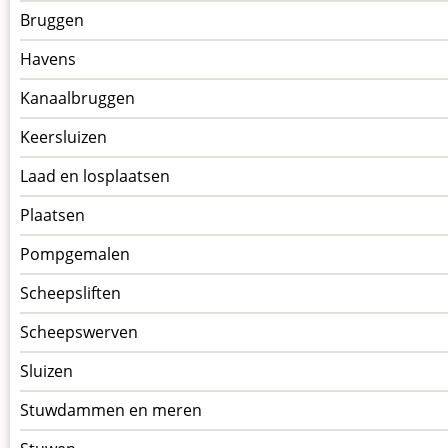
Bruggen
op
kunstwerkpagina
Havens
Kanaalbruggen
Keersluizen
Laad en losplaatsen
Plaatsen
Pompgemalen
Scheepsliften
Scheepswerven
Sluizen
Stuwdammen en meren