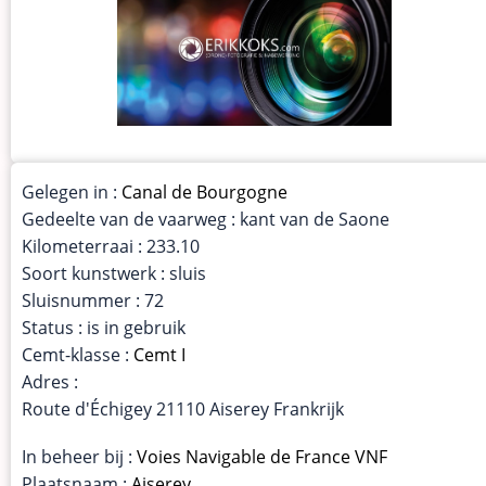
Gelegen in :
Canal de Bourgogne
Gedeelte van de vaarweg : kant van de Saone
Kilometerraai : 233.10
Soort kunstwerk : sluis
Sluisnummer : 72
Status : is in gebruik
Cemt-klasse :
Cemt I
Adres :
Route d'Échigey 21110 Aiserey Frankrijk
In beheer bij :
Voies Navigable de France VNF
Plaatsnaam :
Aiserey