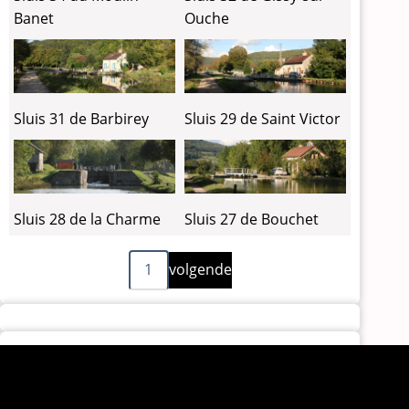
Banet
Ouche
Sluis 31 de Barbirey
Sluis 29 de Saint Victor
Sluis 28 de la Charme
Sluis 27 de Bouchet
Volgende
Paginering
1
volgende
pagina