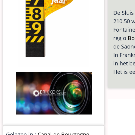
De Sluis
210.50 
Fontaine
regio
Bo
de Saon
In Frankr
in het b
Het is e
Gelegen in :
Canal de Bourgogne