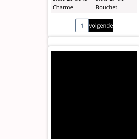
Charme
Bouchet
Paginering
Volgende
1
volgende
pagina