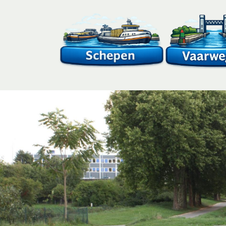
Overslaan
en
naar
de
inhoud
gaan