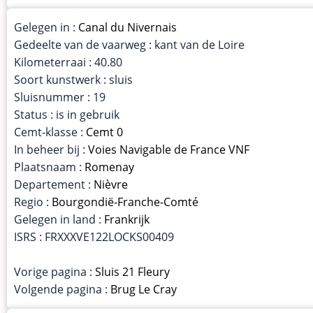
Gelegen in :
Canal du Nivernais
Gedeelte van de vaarweg : kant van de Loire
Kilometerraai : 40.80
Soort kunstwerk : sluis
Sluisnummer : 19
Status : is in gebruik
Cemt-klasse :
Cemt 0
In beheer bij :
Voies Navigable de France VNF
Plaatsnaam :
Romenay
Departement :
Nièvre
Regio :
Bourgondië-Franche-Comté
Gelegen in land :
Frankrijk
ISRS : FRXXXVE122LOCKS00409
Vorige pagina :
Sluis 21 Fleury
Volgende pagina :
Brug Le Cray