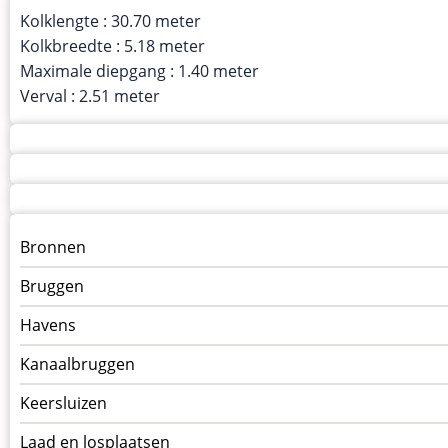
Kolklengte : 30.70 meter
Kolkbreedte : 5.18 meter
Maximale diepgang : 1.40 meter
Verval : 2.51 meter
Menu
Bronnen
kunstwerken
Bruggen
op
kunstwerkpagina
Havens
Kanaalbruggen
Keersluizen
Laad en losplaatsen