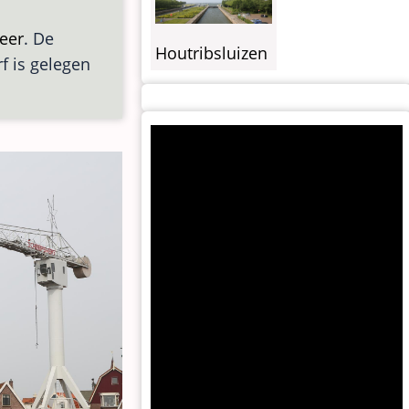
eer
. De
Houtribsluizen
f is gelegen