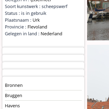
Soort kunstwerk : scheepswerf
Status : is in gebruik
Plaatsnaam :
Urk
Provincie :
Flevoland
Gelegen in land :
Nederland
Menu
Bronnen
kunstwerken
Bruggen
op
kunstwerkpagina
Havens