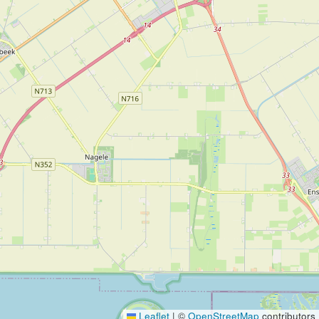
Leaflet
|
©
OpenStreetMap
contributors