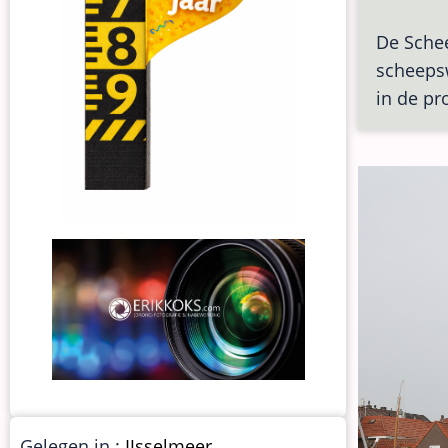
De Sche
scheepsw
in de pr
Gelegen in :
IJsselmeer