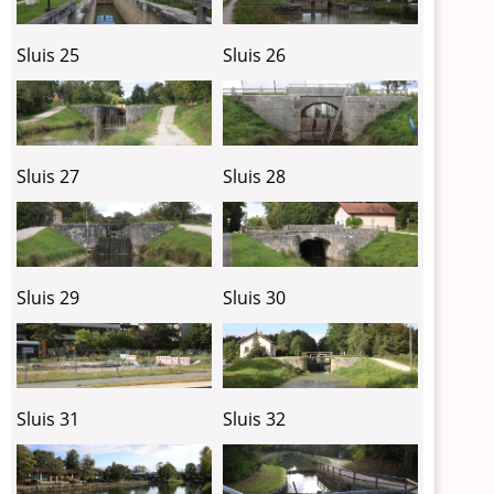
Sluis 25
Sluis 26
Sluis 27
Sluis 28
Sluis 29
Sluis 30
Sluis 31
Sluis 32