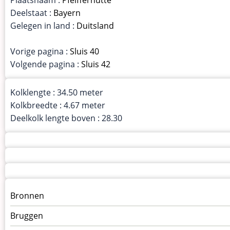
Deelstaat :
Bayern
Gelegen in land :
Duitsland
Vorige pagina :
Sluis 40
Volgende pagina :
Sluis 42
Kolklengte : 34.50 meter
Kolkbreedte : 4.67 meter
Deelkolk lengte boven : 28.30
Menu
Bronnen
kunstwerken
Bruggen
op
kunstwerkpagina