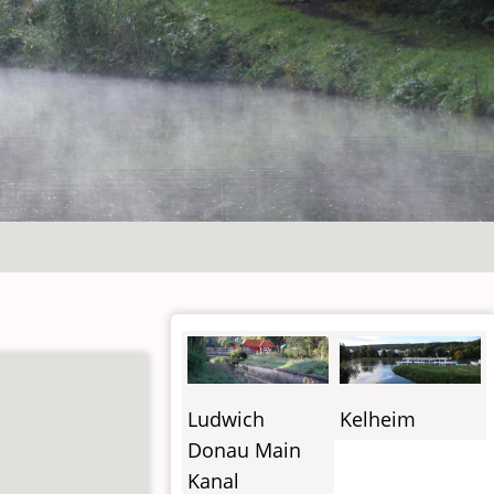
Ludwich
Kelheim
Donau Main
Kanal