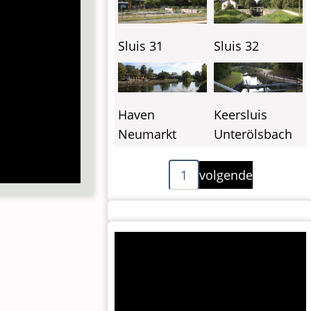
Sluis 31
Sluis 32
Haven
Keersluis
Neumarkt
Unterölsbach
Paginering
Volgende
1
volgende
pagina