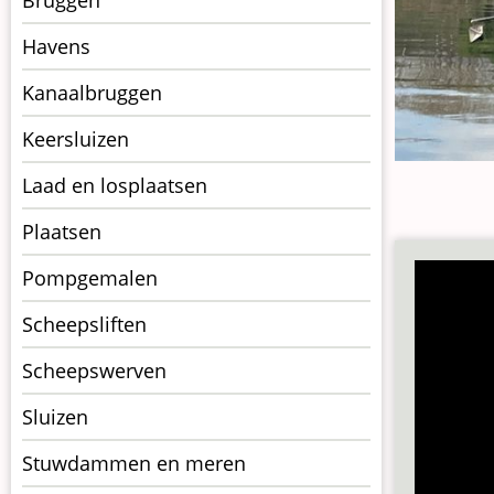
op
kunstwerkpagina
Havens
Kanaalbruggen
Keersluizen
Laad en losplaatsen
Plaatsen
Pompgemalen
Scheepsliften
Scheepswerven
Sluizen
Stuwdammen en meren