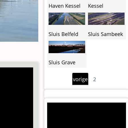
Haven Kessel
Kessel
Sluis Belfeld
Sluis Sambeek
Sluis Grave
Paginering
Vorige
vorige
2
pagina