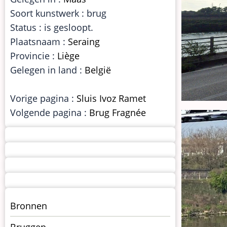
Soort kunstwerk : brug
Status : is gesloopt.
Plaatsnaam :
Seraing
Provincie :
Liège
Gelegen in land :
België
Vorige pagina :
Sluis Ivoz Ramet
Volgende pagina :
Brug Fragnée
Menu
Bronnen
kunstwerken
Bruggen