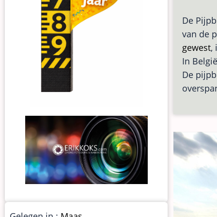
De Pijpb
van de pl
gewest
,
In Belgi
De pijpb
overspa
Gelegen in :
Maas