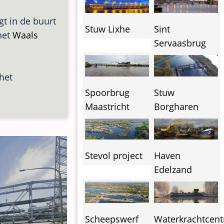
igt in de buurt
Stuw Lixhe
Sint
 het
Waals
Servaasbrug
het
Spoorbrug
Stuw
Maastricht
Borgharen
Stevol project
Haven
Edelzand
Waterkrachtcent
Scheepswerf