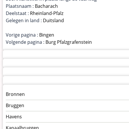
Plaatsnaam :
Bacharach
Deelstaat :
Rheinland-Pfalz
Gelegen in land :
Duitsland
Vorige pagina :
Bingen
Volgende pagina :
Burg Pfalzgrafenstein
Menu
Bronnen
kunstwerken
Bruggen
op
kunstwerkpagina
Havens
Kanaalbruggen