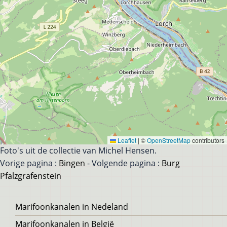
Leaflet
|
©
OpenStreetMap
contributors
Foto's uit de collectie van Michel Hensen.
Vorige pagina :
Bingen
- Volgende pagina :
Burg
Pfalzgrafenstein
Voet
Marifoonkanalen in Nedeland
Marifoonkanalen in België