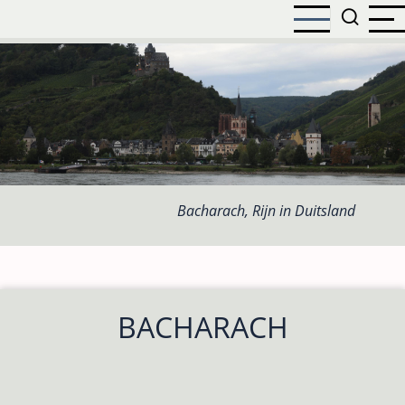
Overslaan
en
naar
de
inhoud
gaan
Bacharach, Rijn in Duitsland
BACHARACH