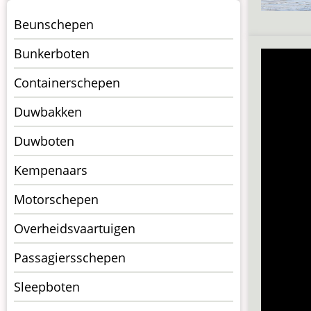
Menu
Beunschepen
Schepen
Bunkerboten
Containerschepen
Duwbakken
Duwboten
Kempenaars
Motorschepen
Overheidsvaartuigen
Passagiersschepen
Sleepboten