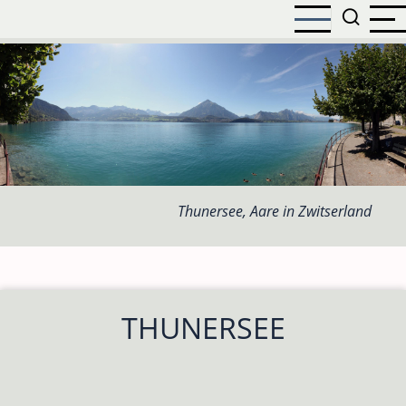
Overslaan
en
naar
de
inhoud
gaan
Thunersee, Aare in Zwitserland
THUNERSEE