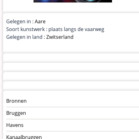
Gelegen in :
Aare
Soort kunstwerk : plaats langs de vaarweg
Gelegen in land :
Zwitserland
Menu
Bronnen
kunstwerken
Bruggen
op
kunstwerkpagina
Havens
Kanaalbruggen