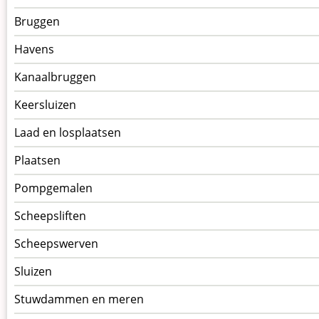
kunstwerken
Bruggen
op
kunstwerkpagina
Havens
Kanaalbruggen
Keersluizen
Laad en losplaatsen
Plaatsen
Pompgemalen
Scheepsliften
Scheepswerven
Sluizen
Stuwdammen en meren