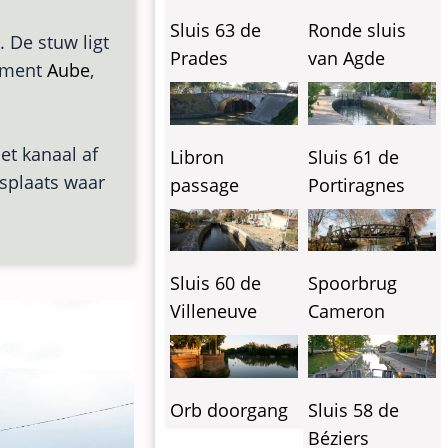
Sluis 63 de
Ronde sluis
. De stuw ligt
Prades
van Agde
tement
Aube
,
et kanaal af
Libron
Sluis 61 de
asplaats waar
passage
Portiragnes
Sluis 60 de
Spoorbrug
Villeneuve
Cameron
Orb doorgang
Sluis 58 de
Béziers