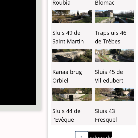
Blomac
Roubia
Sluis 49 de
Trapsluis 46
Saint Martin
de Trèbes
Kanaalbrug
Sluis 45 de
Orbiel
Villedubert
Sluis 44 de
Sluis 43
l'Evêque
Fresquel
Paginering
Volgende
1
volgende