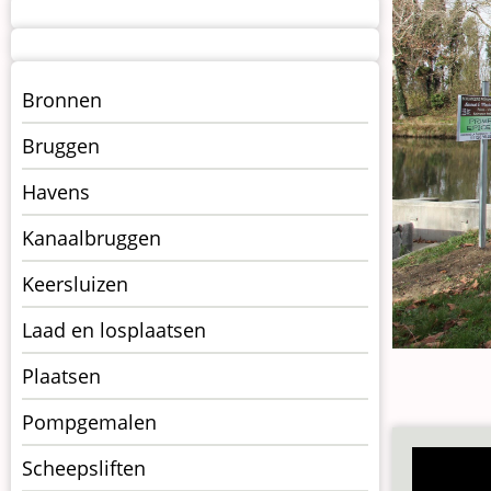
Menu
Bronnen
kunstwerken
Bruggen
op
kunstwerkpagina
Havens
Kanaalbruggen
Keersluizen
Laad en losplaatsen
Plaatsen
Pompgemalen
Scheepsliften