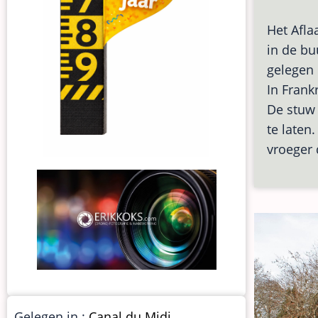
Het Afla
in de bu
gelegen 
In Frankr
De stuw 
te laten
vroeger 
Gelegen in :
Canal du Midi