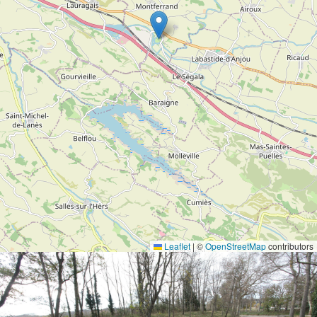
Leaflet
|
©
OpenStreetMap
contributors