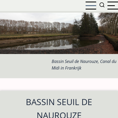
Overslaan
en
naar
de
inhoud
gaan
Bassin Seuil de Naurouze, Canal du
Midi in Frankrijk
BASSIN SEUIL DE
NAUROUZE