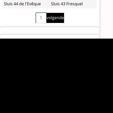
Sluis 44 de l'Evêque
Sluis 43 Fresquel
Volgende
Paginering
1
volgende
pagina