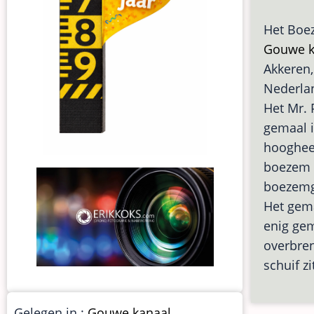
Het Boez
Gouwe k
Akkeren,
Nederla
Het Mr. 
gemaal i
hoogheem
boezem o
boezemg
Het gema
enig gem
overbren
schuif z
Gelegen in :
Gouwe kanaal