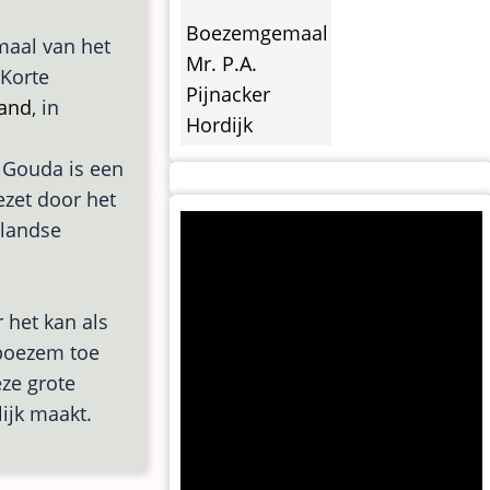
Boezemgemaal
maal van het
Mr. P.A.
 Korte
Pijnacker
land
, in
Hordijk
 Gouda is een
zet door het
nlandse
 het kan als
 boezem toe
eze grote
lijk maakt.