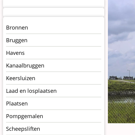
Menu
Bronnen
kunstwerken
Bruggen
op
kunstwerkpagina
Havens
Kanaalbruggen
Keersluizen
Laad en losplaatsen
Plaatsen
Pompgemalen
Scheepsliften