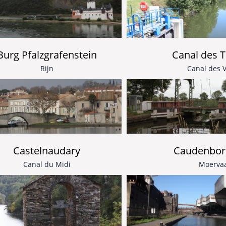
Burg Pfalzgrafenstein
Canal des 
Rijn
Canal des 
Castelnaudary
Caudenbor
Canal du Midi
Moervaa