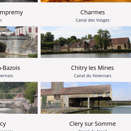
Dampremy
Charmes
r
Canal des Vosges
Chitry les Mines
n-Bazois
Canal du Nivernais
vernais
cy
Clery sur Somme