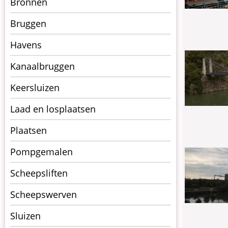
Bronnen
kunstwerken
Bruggen
op
Navigatiepagina's
Havens
Kanaalbruggen
Keersluizen
Laad en losplaatsen
Plaatsen
Pompgemalen
Scheepsliften
Scheepswerven
Sluizen