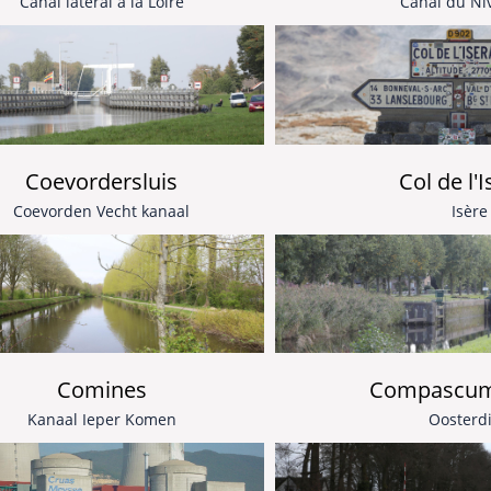
Canal latéral à la Loire
Canal du Ni
Coevordersluis
Col de l'
Coevorden Vecht kanaal
Isère
Compascume
Comines
Oosterd
Kanaal Ieper Komen