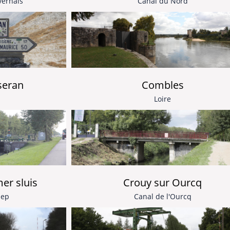
vernais
Canal du Nord
Iseran
Combles
Loire
r sluis
Crouy sur Ourcq
iep
Canal de l'Ourcq