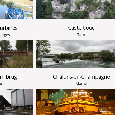
Castelbouc
Turbines
Tarn
Vosges
m brug
Chalons-en-Champagne
rt
Marne