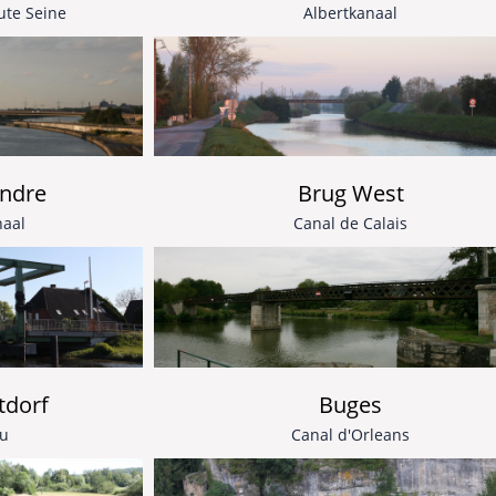
ute Seine
Albertkanaal
ndre
Brug West
naal
Canal de Calais
tdorf
Buges
au
Canal d'Orleans