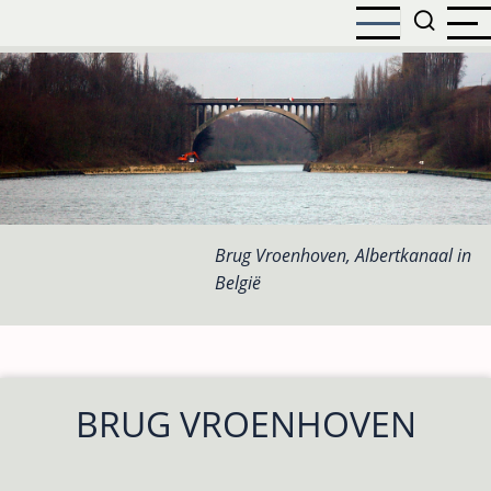
Overslaan
en
naar
de
inhoud
gaan
Brug Vroenhoven, Albertkanaal in
België
BRUG VROENHOVEN