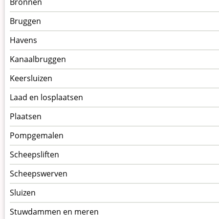
Bronnen
kunstwerken
Bruggen
op
kunstwerkpagina
Havens
Kanaalbruggen
Keersluizen
Laad en losplaatsen
Plaatsen
Pompgemalen
Scheepsliften
Scheepswerven
Sluizen
Stuwdammen en meren