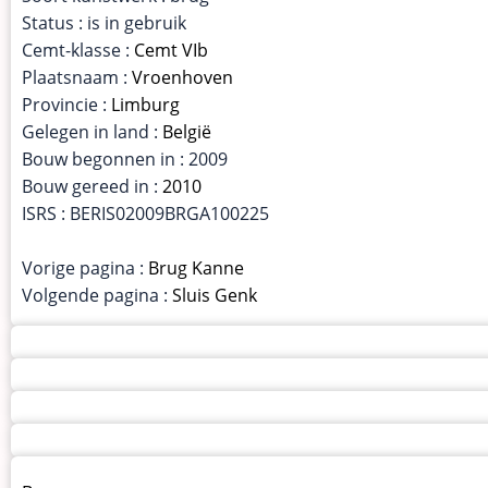
Status : is in gebruik
Cemt-klasse :
Cemt VIb
Plaatsnaam :
Vroenhoven
Provincie :
Limburg
Gelegen in land :
België
Bouw begonnen in : 2009
Bouw gereed in :
2010
ISRS : BERIS02009BRGA100225
Vorige pagina :
Brug Kanne
Volgende pagina :
Sluis Genk
Menu