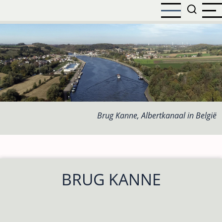
Overslaan
en
naar
de
inhoud
gaan
Brug Kanne, Albertkanaal in België
BRUG KANNE