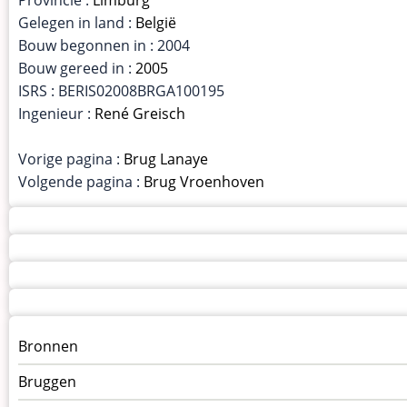
Gelegen in land :
België
Bouw begonnen in : 2004
Bouw gereed in :
2005
ISRS : BERIS02008BRGA100195
Ingenieur :
René Greisch
Vorige pagina :
Brug Lanaye
Volgende pagina :
Brug Vroenhoven
Menu
Bronnen
kunstwerken
Bruggen
op
kunstwerkpagina