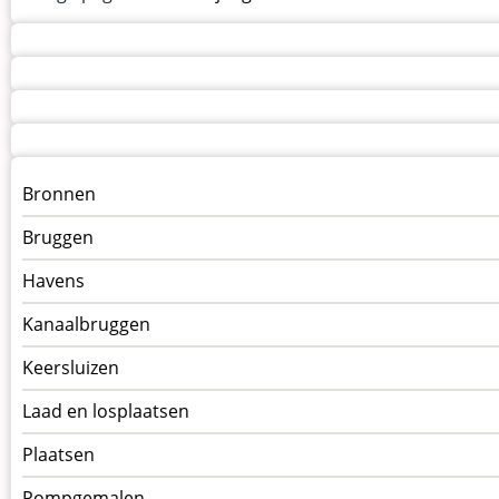
Menu
Bronnen
kunstwerken
Bruggen
op
kunstwerkpagina
Havens
Kanaalbruggen
Keersluizen
Laad en losplaatsen
Plaatsen
Pompgemalen