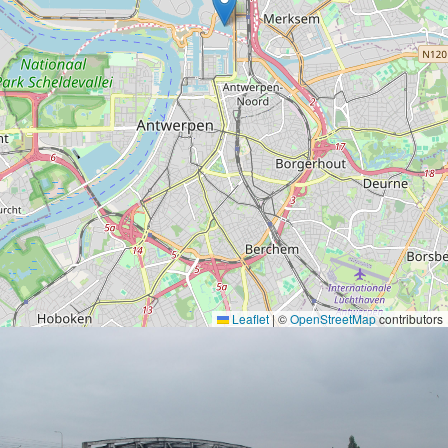
Leaflet
|
©
OpenStreetMap
contributors