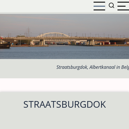
Overslaan
en
naar
de
inhoud
gaan
Straatsburgdok, Albertkanaal in Bel
STRAATSBURGDOK