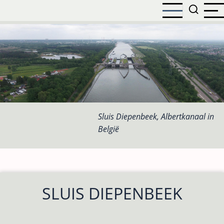
Overslaan
en
naar
de
inhoud
gaan
Sluis Diepenbeek, Albertkanaal in
België
SLUIS DIEPENBEEK