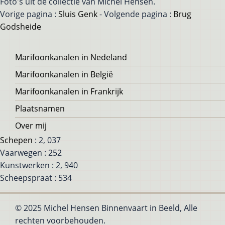
Foto's uit de collectie van Michel Hensen.
Vorige pagina :
Sluis Genk
- Volgende pagina :
Brug
Godsheide
Voet
Marifoonkanalen in Nedeland
Marifoonkanalen in België
Marifoonkanalen in Frankrijk
Plaatsnamen
Over mij
Schepen
: 2, 037
Vaarwegen : 252
Kunstwerken : 2, 940
Scheepspraat : 534
© 2025 Michel Hensen Binnenvaart in Beeld, Alle
rechten voorbehouden.