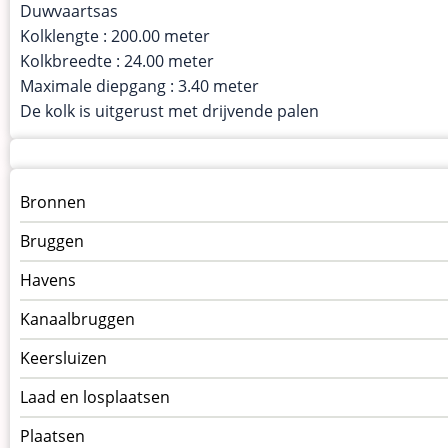
Duwvaartsas
Kolklengte : 200.00 meter
Kolkbreedte : 24.00 meter
Maximale diepgang : 3.40 meter
De kolk is uitgerust met drijvende palen
Menu
Bronnen
kunstwerken
Bruggen
op
kunstwerkpagina
Havens
Kanaalbruggen
Keersluizen
Laad en losplaatsen
Plaatsen