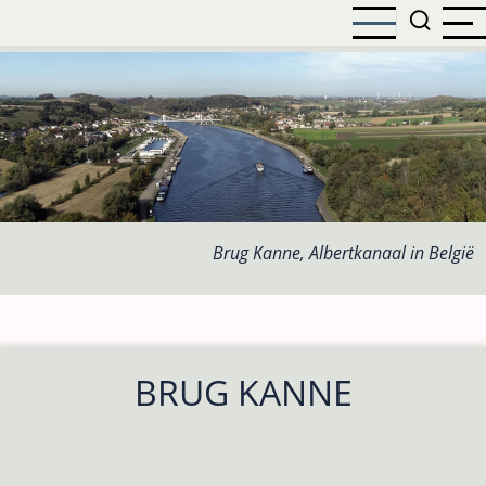
Overslaan
en
naar
de
inhoud
gaan
Brug Kanne, Albertkanaal in België
BRUG KANNE