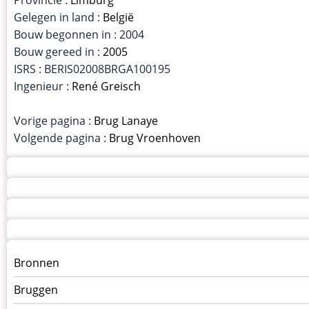
Gelegen in land :
België
Bouw begonnen in : 2004
Bouw gereed in :
2005
ISRS : BERIS02008BRGA100195
Ingenieur :
René Greisch
Vorige pagina :
Brug Lanaye
Volgende pagina :
Brug Vroenhoven
Menu
Bronnen
kunstwerken
Bruggen
op
kunstwerkpagina