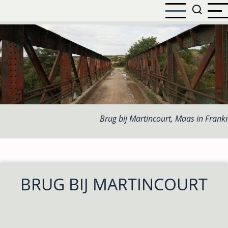
Overslaan
en
naar
de
inhoud
gaan
Brug bij Martincourt, Maas in Frankr
BRUG BIJ MARTINCOURT