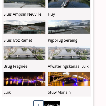
Sluis Ampsin Neuville
Huy
Sluis Ivoz Ramet
Pijpbrug Seraing
Brug Fragnée
Afwateringskanaal Luik
Luik
Stuw Monsin
Volgende
Paginering
1
volgende