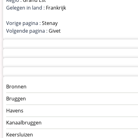
Gelegen in land :
Frankrijk
Vorige pagina :
Stenay
Volgende pagina :
Givet
Menu
Bronnen
kunstwerken
Bruggen
op
kunstwerkpagina
Havens
Kanaalbruggen
Keersluizen