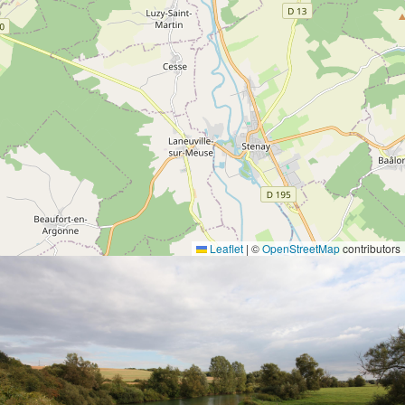
Leaflet
|
©
OpenStreetMap
contributors